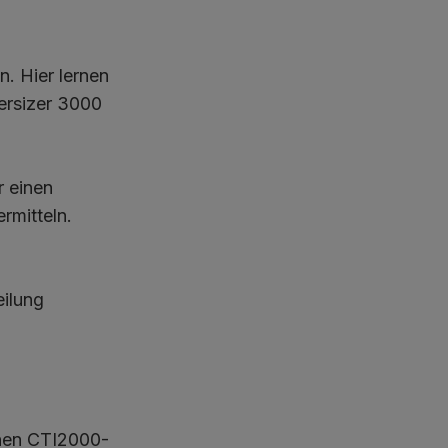
n. Hier lernen
ersizer 3000
r einen
rmitteln.
eilung
inen CTI2000-