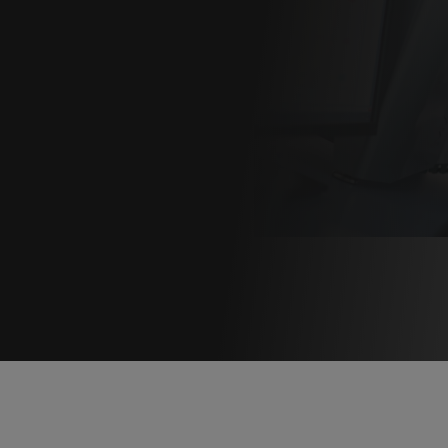
ER
ING -
CET | Online