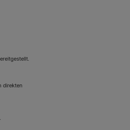
eitgestellt.
m direkten
r