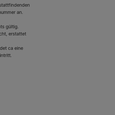
stattfindenden
nnummer an.
s gültig.
t, erstattet
det ca eine
tritt.