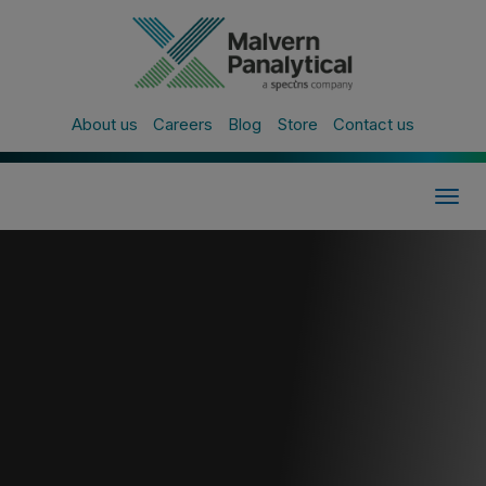
About us
Careers
Blog
Store
Contact us
Togg
navig
All Events
말번 파날리티칼 입
도와 성분 분석 세미
나